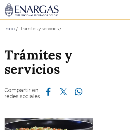
ENARGAS
Ente
Nacional
Regulador
Inicio
Trámites y servicios
del
Gas
Trámites y
servicios
Compartir en Facebook
Compartir en X
Compartir en WhatsApp
Compartir en
redes sociales