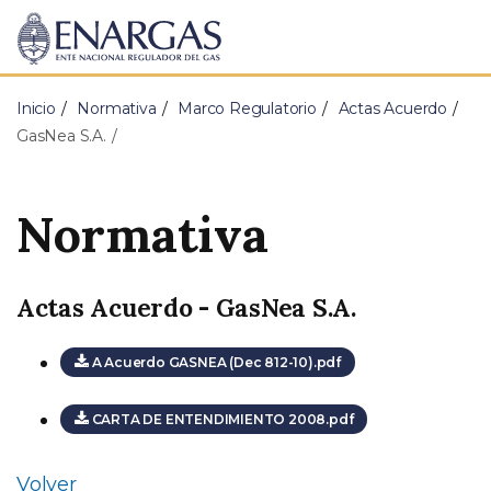
ENARGAS
Ente
Nacional
Regulador
Inicio
Normativa
Marco Regulatorio
Actas Acuerdo
del
Gas
GasNea S.A.
Normativa
Actas Acuerdo - GasNea S.A.
A Acuerdo GASNEA (Dec 812-10).pdf
CARTA DE ENTENDIMIENTO 2008.pdf
Volver